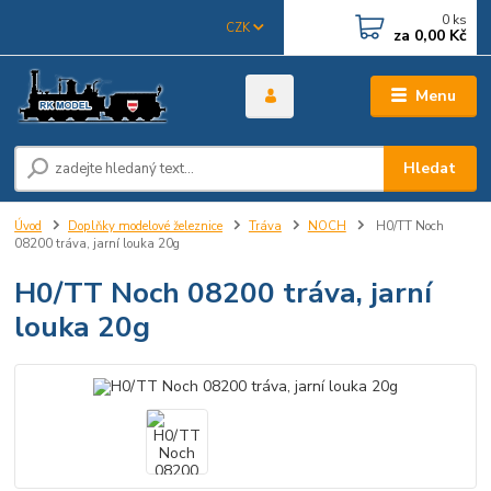
0
ks
CZK
za
0,00 Kč
Menu
Hledat
Úvod
Doplňky modelové železnice
Tráva
NOCH
H0/TT Noch
08200 tráva, jarní louka 20g
H0/TT Noch 08200 tráva, jarní
louka 20g