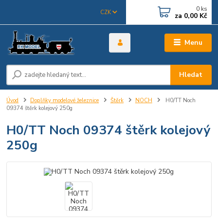
0
ks
CZK
za
0,00 Kč
Menu
Hledat
Úvod
Doplňky modelové železnice
Štěrk
NOCH
H0/TT Noch
09374 štěrk kolejový 250g
H0/TT Noch 09374 štěrk kolejový
250g