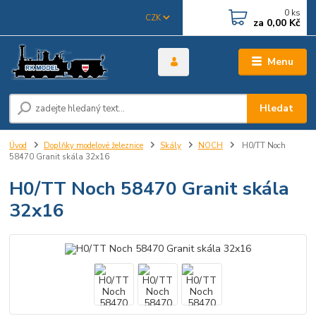
0
ks
CZK
za
0,00 Kč
Menu
Hledat
Úvod
Doplňky modelové železnice
Skály
NOCH
H0/TT Noch
58470 Granit skála 32x16
H0/TT Noch 58470 Granit skála
32x16