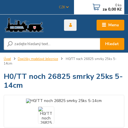
0
ks
CZK
za
0,00 Kč
Menu
Hledat
Úvod
Doplňky modelové železnice
H0/TT noch 26825 smrky 25ks 5-
14cm
H0/TT noch 26825 smrky 25ks 5-
14cm