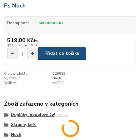
Ps Noch
Dostupnost
Skladem 1 ks
519,00 Kč
/
ks
428,93 Kč
bez DPH
Přidat do košíku
Číslo produktu:
626825
Výrobce:
Noch
Velikost:
H0/TT
Zboží zařazeno v kategoriích
Doplňky modelové železnice
Stromy, keře
Noch