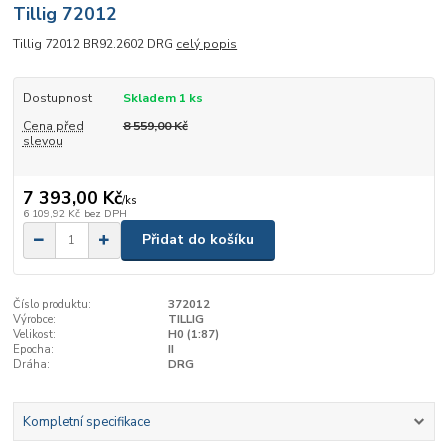
Tillig 72012
Tillig 72012 BR92.2602 DRG
celý popis
Dostupnost
Skladem 1 ks
Cena před
8 559,00 Kč
slevou
7 393,00 Kč
/
ks
6 109,92 Kč
bez DPH
Přidat do košíku
Číslo produktu:
372012
Výrobce:
TILLIG
Velikost:
H0 (1:87)
Epocha:
II
Dráha:
DRG
Kompletní specifikace