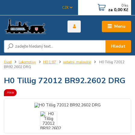
0
ks
CZK
za
0,00 Kč
Menu
Hledat
Úvod
Lokomotivy
H0 1:87
ostatní, malosérie
H0 Tillig 72012
BR92.2602 DRG
H0 Tillig 72012 BR92.2602 DRG
Akce