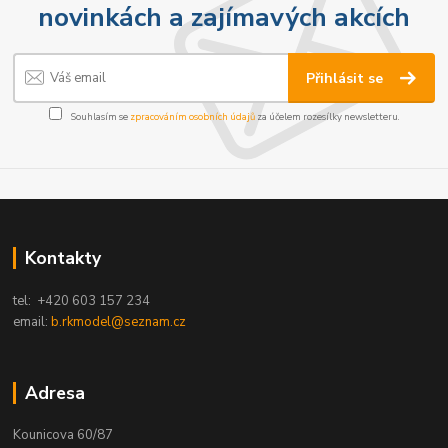
novinkách a zajímavých akcích
Přihlásit se
Souhlasím se
zpracováním osobních údajů
za účelem rozesílky newsletteru.
Kontakty
tel: +420 603 157 234
email:
b.rkmodel@seznam.cz
Adresa
Kounicova 60/87