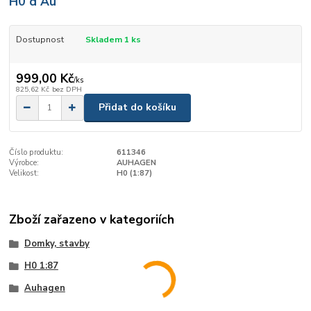
H0 d Au
Dostupnost
Skladem 1 ks
999,00 Kč
/
ks
825,62 Kč
bez DPH
Přidat do košíku
Číslo produktu:
611346
Výrobce:
AUHAGEN
Velikost:
H0 (1:87)
Zboží zařazeno v kategoriích
Domky, stavby
H0 1:87
Auhagen