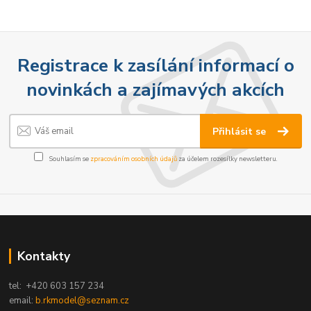
Registrace k zasílání informací o
novinkách a zajímavých akcích
Přihlásit se
Souhlasím se
zpracováním osobních údajů
za účelem rozesílky newsletteru.
Kontakty
tel: +420 603 157 234
email:
b.rkmodel@seznam.cz