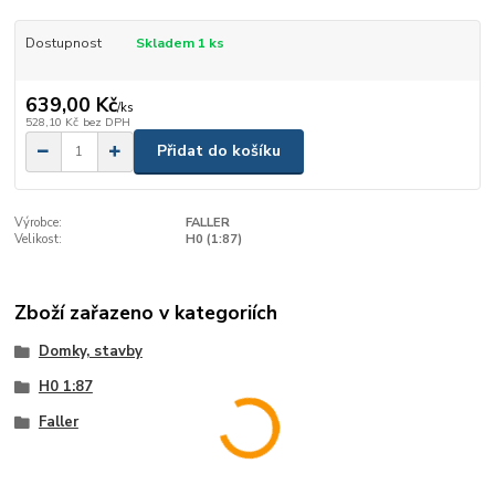
Dostupnost
Skladem 1 ks
639,00 Kč
/
ks
528,10 Kč
bez DPH
Přidat do košíku
Výrobce:
FALLER
Velikost:
H0 (1:87)
Zboží zařazeno v kategoriích
Domky, stavby
H0 1:87
Faller