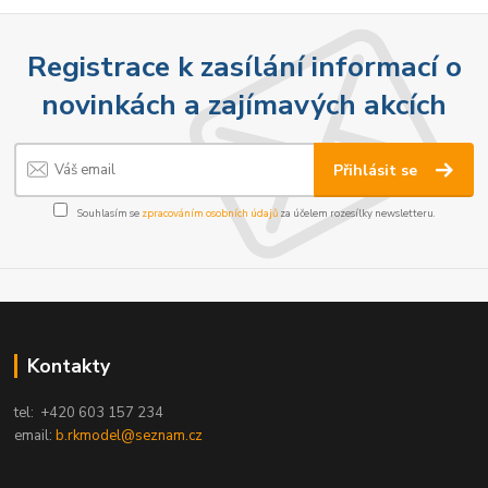
Registrace k zasílání informací o
novinkách a zajímavých akcích
Přihlásit se
Souhlasím se
zpracováním osobních údajů
za účelem rozesílky newsletteru.
Kontakty
tel: +420 603 157 234
email:
b.rkmodel@seznam.cz