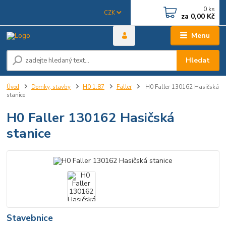
0
ks
CZK
za
0,00 Kč
Menu
Hledat
Úvod
Domky, stavby
H0 1:87
Faller
H0 Faller 130162 Hasičská
stanice
H0 Faller 130162 Hasičská
stanice
Stavebnice