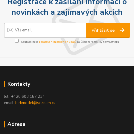
Registrace k zasílání informací o
novinkách a zajímavých akcích
Přihlásit se
Souhlasím se
zpracováním osobních údajů
za účelem rozesílky newsletteru.
Kontakty
tel: +420 603 157 234
email:
b.rkmodel@seznam.cz
Adresa