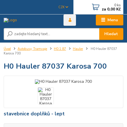
0
ks
CZK
za
0,00 Kč
Menu
Hledat
Úvod
Autobusy, Tramvaje
H0 1:87
Hauler
H0 Hauler 87037
Karosa 700
H0 Hauler 87037 Karosa 700
stavebnice doplňků - lept