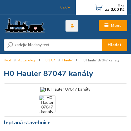
0
ks
CZK
za
0,00 Kč
Menu
Hledat
Úvod
Automobily
H0 1:87
Hauler
H0 Hauler 87047 kanály
H0 Hauler 87047 kanály
leptaná stavebnice