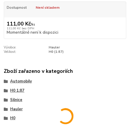
Dostupnost
Není skladem
111,00 Kč
/
ks
111,00 Kč
bez DPH
Momentálně není k dispozici
Výrobce:
Hauler
Velikost:
H0 (1:87)
Zboží zařazeno v kategoriích
Automobily
H0 1:87
Silnice
Hauler
H0