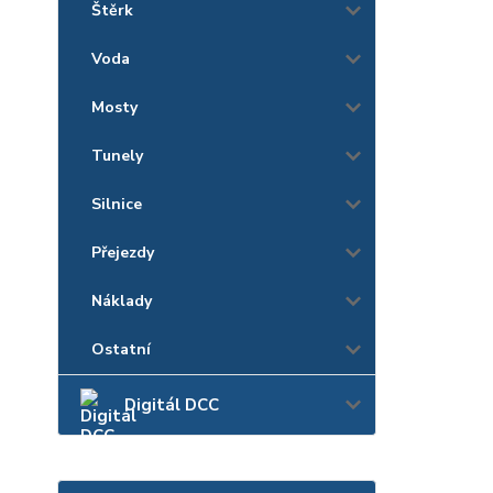
Štěrk
Voda
Mosty
Tunely
Silnice
Přejezdy
Náklady
Ostatní
Digitál DCC