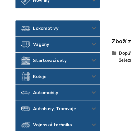
Novinky
Lokomotivy
Zboží 
Vagony
Dopl
želez
Startovací sety
Koleje
Automobily
Autobusy, Tramvaje
Vojenská technika