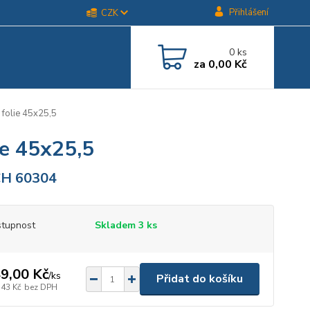
Přihlášení
CZK
0
ks
za
0,00 Kč
folie 45x25,5
ie 45x25,5
H 60304
tupnost
Skladem 3 ks
9,00 Kč
/
ks
Přidat do košíku
,43 Kč
bez DPH