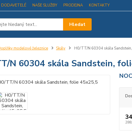
I DODAVETELÉ
NAŠE SLUŽBY
PRODEJNA
KONTAKTY
Hledat
oplňky modelové železnice
Skály
H0/TT/N 60304 skála Sandstein, 
T/N 60304 skála Sandstein, fol
NOC
Dos
34
288