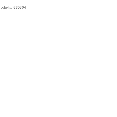
roduktu:
660304