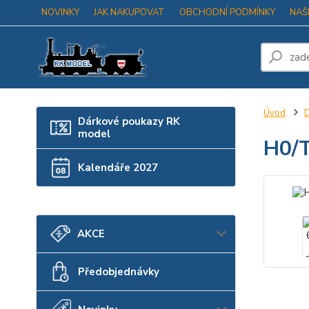
NOVINKY
JAK NAKUPOVAT
OBCHODNÍ PODMÍNKY
NAŠ
Úvod
D
Dárkové poukazy RK
model
H0/T
Kalendáře 2027
AKCE
Předobjednávky