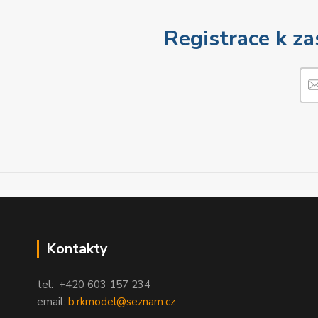
Registrace k za
Kontakty
tel: +420 603 157 234
email:
b.rkmodel@seznam.cz