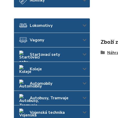
Novinky
Lokomotivy
Vagony
Zboží 
Náhra
Startovací sety
Koleje
Automobily
Autobusy, Tramvaje
Vojenská technika