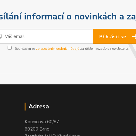
sílání informací o novinkách a z
Přihlásit se
Souhlasím se
zpracováním osobních údajů
za účelem rozesílky newsletteru.
Adresa
Kounicova 60/87
60200 Brno