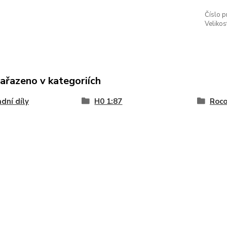
Číslo p
Velikos
zařazeno v kategoriích
dní díly
H0 1:87
Roc