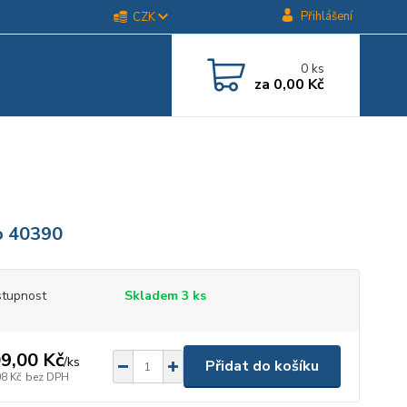
Přihlášení
CZK
0
ks
za
0,00 Kč
o 40390
tupnost
Skladem 3 ks
9,00 Kč
/
ks
Přidat do košíku
08 Kč
bez DPH