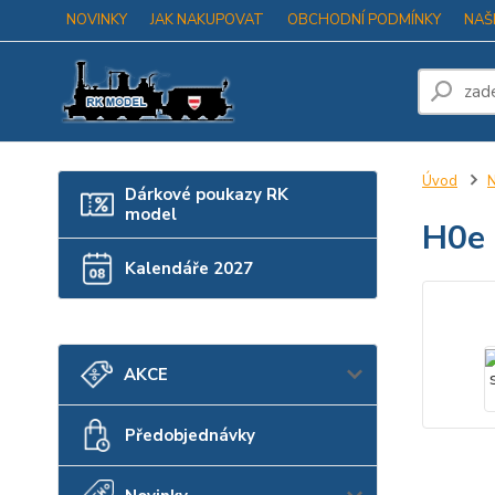
NOVINKY
JAK NAKUPOVAT
OBCHODNÍ PODMÍNKY
NAŠ
Úvod
N
Dárkové poukazy RK
model
H0e 
Kalendáře 2027
AKCE
Předobjednávky