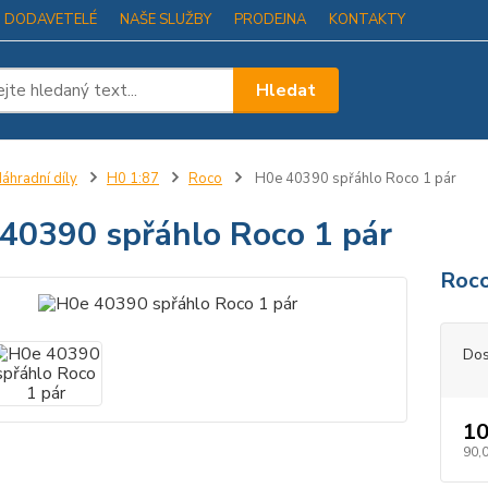
I DODAVETELÉ
NAŠE SLUŽBY
PRODEJNA
KONTAKTY
Hledat
áhradní díly
H0 1:87
Roco
H0e 40390 spřáhlo Roco 1 pár
40390 spřáhlo Roco 1 pár
Roc
Dos
10
90,