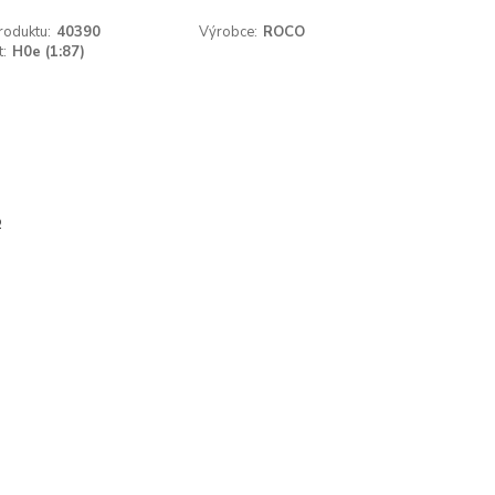
roduktu:
40390
Výrobce:
ROCO
t:
H0e (1:87)
o