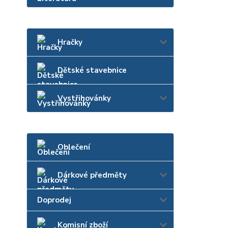
Hračky
Dětské stavebnice
Vystřihovánky
Oblečení
Dárkové předměty
Doprodej
Komisní zboží