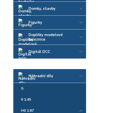
Domky, stavby
Figurky
Doplňky modelové
železnice
Digitál DCC
Náhradní díly
G
0 1:45
H0 1:87