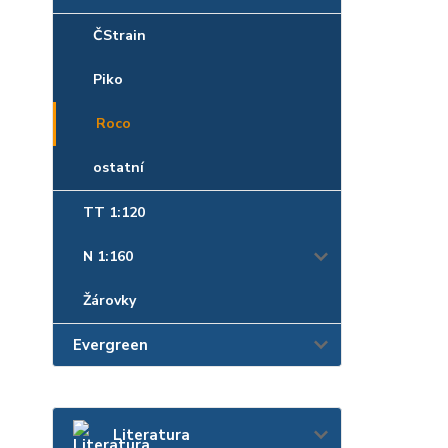
ČStrain
Piko
Roco
ostatní
TT 1:120
N 1:160
Žárovky
Evergreen
Literatura