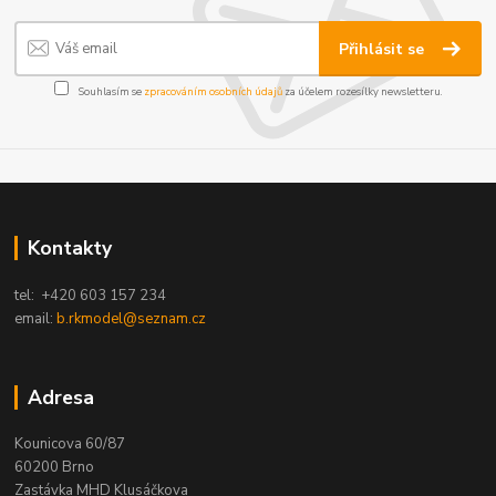
Přihlásit se
Souhlasím se
zpracováním osobních údajů
za účelem rozesílky newsletteru.
Kontakty
tel: +420 603 157 234
email:
b.rkmodel@seznam.cz
Adresa
Kounicova 60/87
60200 Brno
Zastávka MHD Klusáčkova