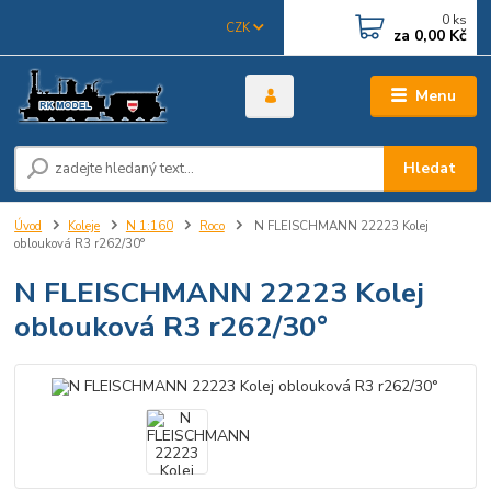
0
ks
CZK
za
0,00 Kč
Menu
Hledat
Úvod
Koleje
N 1:160
Roco
N FLEISCHMANN 22223 Kolej
oblouková R3 r262/30°
N FLEISCHMANN 22223 Kolej
oblouková R3 r262/30°