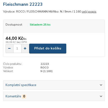
Fleischmann 22223
Výrobce: ROCO / FLEISCHMANN Měřítko: N / 9mm / 1:160
celý popis
Dostupnost
Skladem 25 ks
44,00 Kč
/
ks
36,36 Kč
bez DPH
Přidat do košíku
Číslo produktu:
22223
Výrobce:
ROCO
Velikost:
N (1:160)
Kompletní specifikace
Komentáře
0