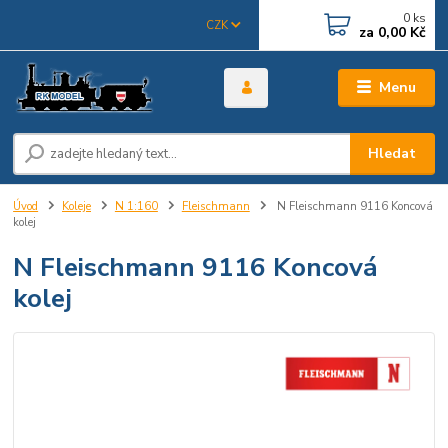
0
ks
CZK
za
0,00 Kč
Menu
Hledat
Úvod
Koleje
N 1:160
Fleischmann
N Fleischmann 9116 Koncová
kolej
N Fleischmann 9116 Koncová
kolej