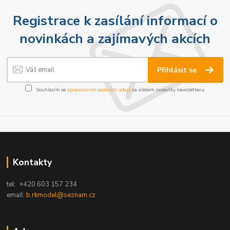
Registrace k zasílání informací o
novinkách a zajímavých akcích
Přihlásit se
Souhlasím se
zpracováním osobních údajů
za účelem rozesílky newsletteru.
Kontakty
tel: +420 603 157 234
email:
b.rkmodel@seznam.cz