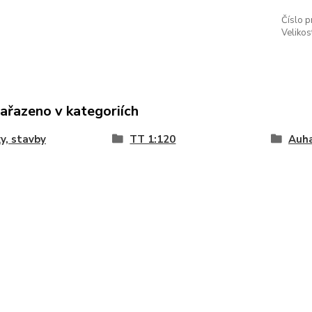
Číslo p
Velikos
zařazeno v kategoriích
y, stavby
TT 1:120
Auh