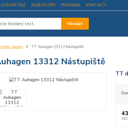
I DODAVETELÉ
NAŠE SLUŽBY
PRODEJNA
KONTAKTY
Hledat
omky, stavby
TT Auhagen 13312 Nástupiště
uhagen 13312 Nástupiště
TT d
Dos
43
362