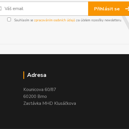
Přihlásit se
Souhlasím se
zpracováním osobních údajů
za účelem rozesílky newsletteru.
Adresa
Kounicova 60/87
60200 Brno
Zastávka MHD Klusáčkova