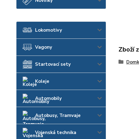
Novinky
Lokomotivy
Vagony
Zboží 
Domk
Startovací sety
Koleje
Automobily
Autobusy, Tramvaje
Vojenská technika