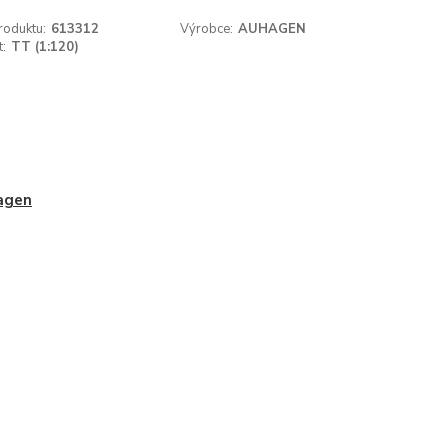
roduktu:
613312
Výrobce:
AUHAGEN
t:
TT (1:120)
agen