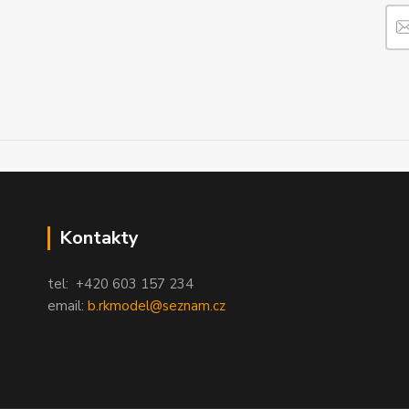
Kontakty
tel: +420 603 157 234
email:
b.rkmodel@seznam.cz