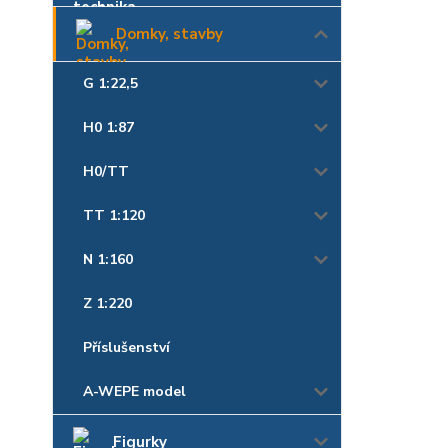
Domky, stavby
G 1:22,5
H0 1:87
H0/TT
TT 1:120
N 1:160
Z 1:220
Příslušenství
A-WEPE model
Figurky