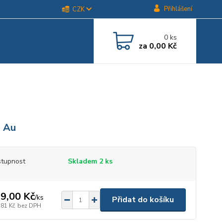
Přihlášení
CZK
0
ks
za
0,00 Kč
 Au
tupnost
Skladem 2 ks
9,00 Kč
/
ks
Přidat do košíku
,81 Kč
bez DPH