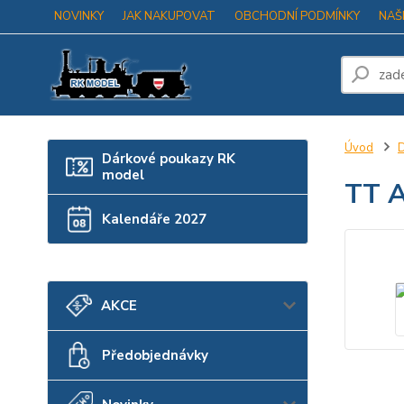
NOVINKY
JAK NAKUPOVAT
OBCHODNÍ PODMÍNKY
NAŠ
Úvod
D
Dárkové poukazy RK
model
TT A
Kalendáře 2027
AKCE
Předobjednávky