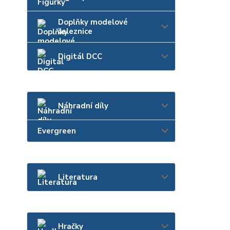
Doplňky modelové
železnice
Digitál DCC
Náhradní díly
Evergreen
Literatura
Hračky