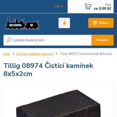
0
ks
CZK
za
0,00 Kč
Menu
Hledat
Úvod
Doplňky modelové železnice
Tillig 08974 Čistící kamínek 8x5x2cm
Tillig 08974 Čistící kamínek
8x5x2cm