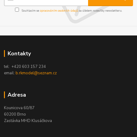
Souhlasím se
zpracováním osobních údajů
za účelem rozesílky newsletteru.
Kontakty
tel: +420 603 157 234
email:
b.rkmodel@seznam.cz
Adresa
Kounicova 60/87
60200 Brno
Zastávka MHD Klusáčkova