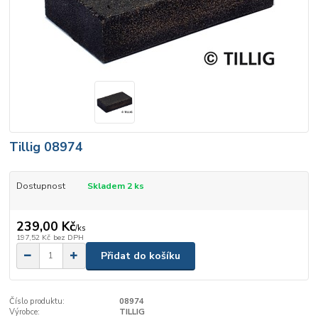
Tillig 08974
Dostupnost
Skladem 2 ks
239,00 Kč
/
ks
197,52 Kč
bez DPH
Přidat do košíku
Číslo produktu:
08974
Výrobce:
TILLIG