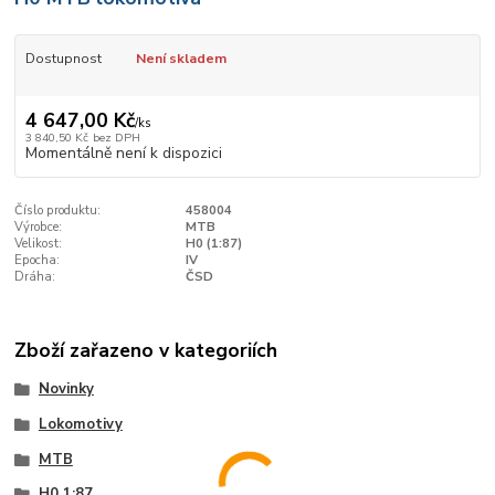
Dostupnost
Není skladem
4 647,00 Kč
/
ks
3 840,50 Kč
bez DPH
Momentálně není k dispozici
Číslo produktu:
458004
Výrobce:
MTB
Velikost:
H0 (1:87)
Epocha:
IV
Dráha:
ČSD
Zboží zařazeno v kategoriích
Novinky
Lokomotivy
MTB
H0 1:87