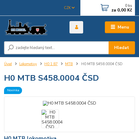
0
ks
CZK
za
0,00 Kč
Menu
Hledat
Úvod
Lokomotivy
H0 1:87
MTB
H0 MTB S458.0004 ČSD
H0 MTB S458.0004 ČSD
Novinka
H0 MTB lokomotiva