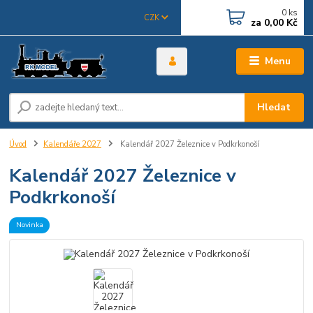
0
ks
CZK
za
0,00 Kč
Menu
Hledat
Úvod
Kalendáře 2027
Kalendář 2027 Železnice v Podkrkonoší
Kalendář 2027 Železnice v
Podkrkonoší
Novinka