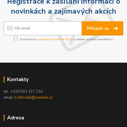
Registrace k zasílání informací o
novinkách a zajímavých akcích
Přihlásit se
Souhlasím se
zpracováním osobních údajů
za účelem rozesílky newsletteru.
Kontakty
tel: +420 603 157 234
email:
b.rkmodel@seznam.cz
Adresa