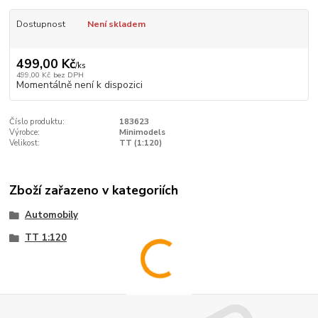
Dostupnost
Není skladem
499,00 Kč
/
ks
499,00 Kč
bez DPH
Momentálně není k dispozici
Číslo produktu:
183623
Výrobce:
Minimodels
Velikost:
TT (1:120)
Zboží zařazeno v kategoriích
Automobily
TT 1:120