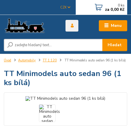
0
ks
CZK
za
0,00 Kč
Menu
Hledat
Úvod
Automobily
TT 1:120
TT Minimodels auto sedan 96 (1 ks bílá)
TT Minimodels auto sedan 96 (1
ks bílá)